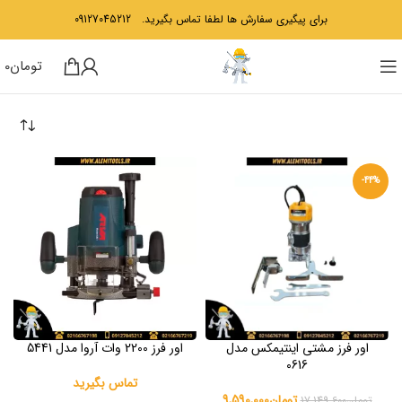
برای پیگیری سفارش ها لطفا تماس بگیرید.
09127045212
تومان
0
-44%
اور فرز مشتی اینتیمکس مدل
اور فرز 2200 وات آروا مدل 5441
0616
تماس بگیرید
تومان
9,590,000
تومان
17,149,600