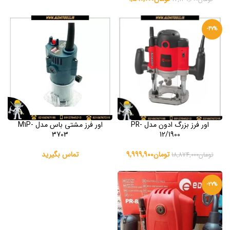
-47%
اور فرز بزرگ ادون مدل PR-
اور فرز مشتی باس مدل M1P-
3703
12/1900
تومان
9,999,900
تماس بگیرید
تومان
18,874,000
-27%