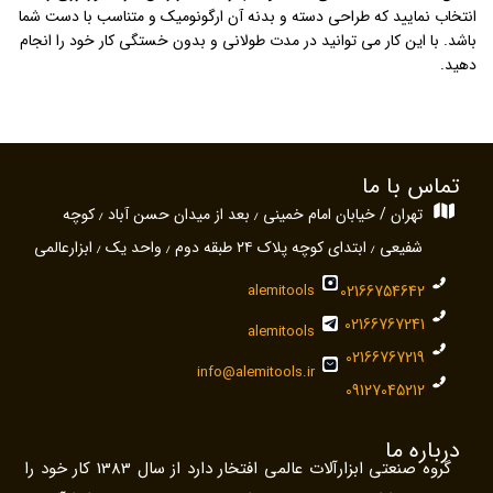
انتخاب نمایید که طراحی دسته و بدنه آن ارگونومیک و متناسب با دست شما
باشد. با این کار می توانید در مدت طولانی و بدون خستگی کار خود را انجام
دهید.
تماس با ما
تهران / خیابان امام خمینی ٫ بعد از میدان حسن آباد ٫ کوچه
شفیعی ٫ ابتدای کوچه پلاک ۲۴ طبقه دوم ٫ واحد یک ٫ ابزارعالمی
alemitools
02166754642
02166767241
alemitools
02166767219
info@alemitools.ir
09127045212
درباره ما
گروه صنعتی ابزارآلات عالمی افتخار دارد از سال 1383 کار خود را