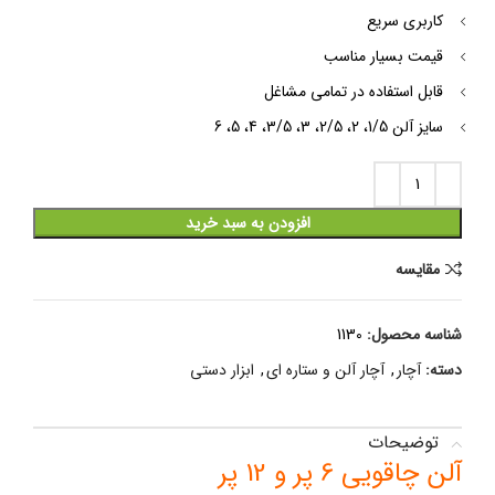
کاربری سریع
قیمت بسیار مناسب
قابل استفاده در تمامی مشاغل
سایز آلن 1/5، 2، 2/5، 3، 3/5، 4، 5، 6
افزودن به سبد خرید
مقایسه
شناسه محصول:
1130
دسته:
آچار
,
آچار آلن و ستاره ای
,
ابزار دستی
توضیحات
آلن چاقویی 6 پر و 12 پر