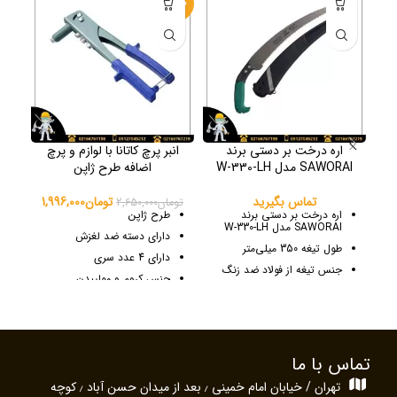
40%
-25%
اره درخت بر دستی برند
انبر پرچ کاتانا با لوازم و پرچ
SAWORAI مدل W-330-LH
اضافه طرح ژاپن
تماس بگیرید
تومان
1,996,000
تومان
2,650,000
تو
اره درخت بر دستی برند
طرح ژاپن
SAWORAI مدل W-330-LH
دارای دسته ضد لغزش
طول تیغه 350 میلی‌متر
دارای 4 عدد سری
جنس تیغه از فولاد ضد زنگ
جنس کروم و مولیبدن
چپ و راست شده و تیز شده
ابعاد: 25x9x3 سانتی‌متر
دارای غلاف جهت محافظت از
ورن: 518 گرم
کاربر در هنگام حمل
استحکام بالا
تماس با ما
جنس دسته فایبر گلاس
تهران / خیابان امام خمینی ٫ بعد از میدان حسن آباد ٫ کوچه