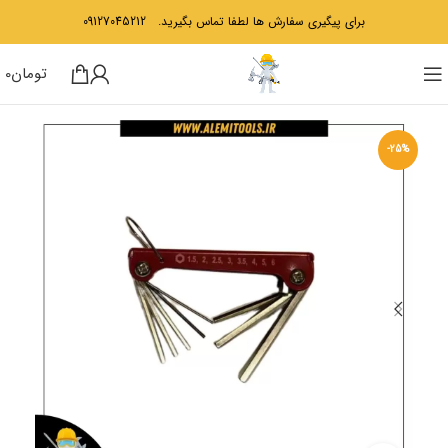
برای پیگیری سفارش ها لطفا تماس بگیرید.
09127045212
تومان
0
-25%