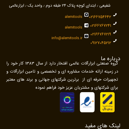
شفیعی ٫ ابتدای کوچه پلاک ۲۴ طبقه دوم ٫ واحد یک ٫ ابزارعالمی
alemitools
02166754642
02166767241
alemitools
02166767219
info@alemitools.ir
09127045212
درباره ما
گروه صنعتی ابزارآلات عالمی افتخار دارد از سال 1383 کار خود را
در زمینه ارائه خدمات مشاوره ای و تخصصی و تامین ابزارآلات و
تجهیزات حرفه ای از برترین شرکتهای جهانی و برند های معتبر
برای شرکتهای و مشتریان عزیز خود فراهم نموده
لینک های مفید