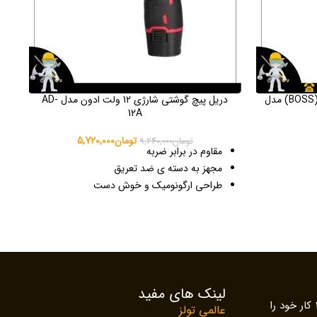
دریل پیچ گوشتی برقی دو دور باس (BOSS) مدل
دریل پیچ گوشتی شارژی 12 ولت ادون مدل AD-
12A
تومان
5,720,000
تومان
9,240,000
مقاوم در برابر ضربه
مجهز به دسته ی ضد تعریق
طراحی ارگونومیک و خوش دست
مناسب جهت سوراخ‌کاری سطوح سخت
دارای گارانتی اصالت و سلامت فیزیکی دستگاه
و چپ گرد
لینک های مفید
گروه صنعتی ابزارآلات عالمی افتخار دارد از سال 1383 کار خود را
عالمی تولز