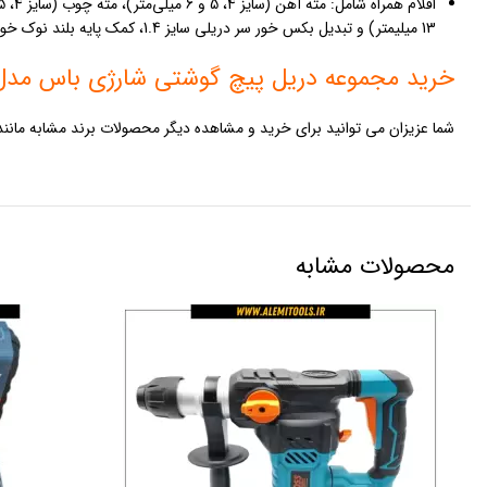
13 میلیمتر) و تبدیل بکس خور سر دریلی سایز 1.4، کمک پایه بلند نوک خور، سه عدد نوک پیچ گوشتی دوسو و چهارسو و کیف حمل BMC
خرید مجموعه دریل پیچ گوشتی شارژی باس مدل S-123SL
شما عزیزان می توانید برای خرید و مشاهده دیگر محصولات برند مشابه مانن
محصولات مشابه