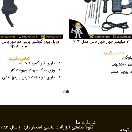
N
ED-6108-3
تماس بگیرید
تماس بگیرید
دارای گیربکس 2 حالته
1 وات
وزن سبک جهت سهولت کار
یم پیچی مسی
دارای دو حالت دریل و پیچ بندی
 مته تا سایز 32
مجهز به سیستم ترمز الکترونیکی
ار (SDS PIUS)
دارای کلید گازی برای کنترل سرعت
ی موتور Shake care
مجهز به سیستم کنترل گشتاور 19 حالته
0-920 دور بر دقیقه
مجهز به سیستم دوران راست گرد 
 سوراخکاری و تخریب انواع سطوح
ظیم به سه حالت چرخشی، چکشی،
درباره ما
تهران / خیابان امام خمینی ٫ بعد از میدان حسن آباد ٫ کوچه