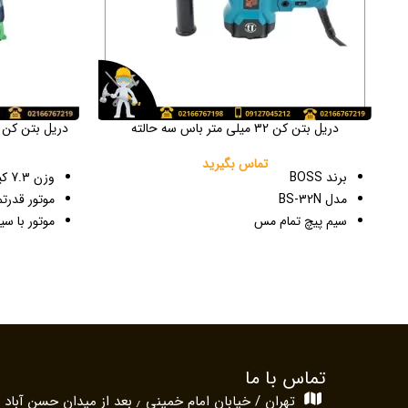
دریل بتن کن 32 میلی متر باس سه حالته
دریل بتن کن 32 میلیمتر چهار شیار باس مدل 32
تماس بگیرید
برند BOSS
وزن 7.3 کیلوگرم
مدل BS-32N
موتور قدرتمند 500
سیم پیچ تمام مس
موتور با س
قابلیت اتصال مته تا سایز 32
قابلیت اتصال
مناسب جهت سوراخ کاری و تخریب
سه نظام چهار شی
سه کاره (مته، مته چکشی، قلم تخریب)
مجهز به تکنولوژ
مجهز به تکنولوژی جدید موتور Shake care
مجهز به دیمر (گازی) 
دارای قابلیت دیمر (تنظیم دور) 0-920 دور بر
مناسب برای
دقیقه
قابلیت تن
قلم تخریب
تماس با ما