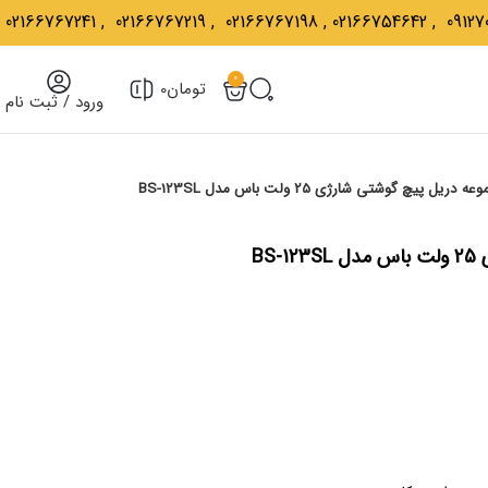
02166767241
,
02166767219
,
02166767198
,
02166754642
,
09127
0
تومان
0
ورود / ثبت نام
 دریل پیچ گوشتی شارژی 25 ولت باس مدل BS-123SL
BS