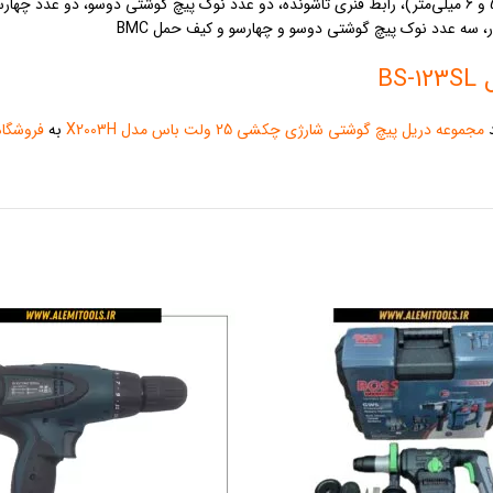
B
د
مجموعه دریل پیچ گوشتی شارژی چکشی 25 ولت باس مدل X2003H
به
فروشگاه 