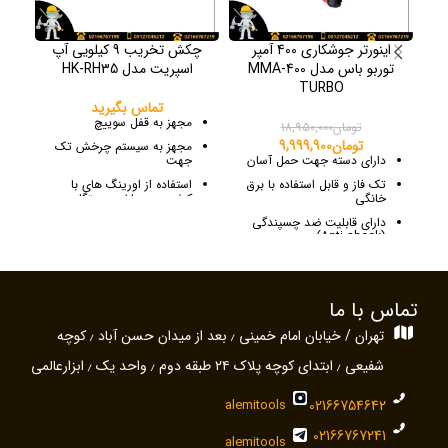
اینورتر جوشکاری 400 آمپر
چکش تخریب 9 کیلویی آپ
در
توربو باس مدل MMA-400
اسپریت مدل HK-RH35
TURBO
تماس بگیرید
مجهز به قفل سوییچ
تومان
18,950,000
تومان
9,999,900
مجهز به سیستم چرخش تک
دارای دسته جهت حمل آسان
جهت
تک فاز و قابل استفاده با برق
استفاده از اورینگ های با
خانگی
کیفیت در ساخت دستگاه
دارای قابلیت ضد چسپندگی
(Anti shock)
وزن سبک و حجم کوچک
جهت حمل آسان
مناسب جهت مصارف خانگی و
تماس با ما
نیمه صنعتی
تهران / خیابان امام خمینی ٫ بعد از میدان حسن آباد ٫ کوچه
دارای صفحه نمایش دیجیتال
جهت تنظیم شدت جریان
شفیعی ٫ ابتدای کوچه پلاک ۲۴ طبقه دوم ٫ واحد یک ٫ ابزارعالمی
مجهز به ولوم arc force
جهت بالا بردن کیفیت
جوشکاری
alemitools
02166754642
02166767241
alemitools