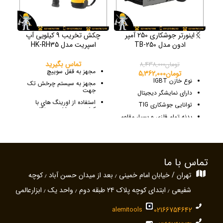
اینورتر جوشکاری 250 آمپر
چکش تخریب 9 کیلویی آپ
ادون مدل TB-250
اسپریت مدل HK-RH35
تماس بگیرید
تومان
8,438,000
مجهز به قفل سوییچ
تومان
5,362,000
نوع خازن IGBT
مجهز به سیستم چرخش تک
جهت
دارای نمایشگر دیجیتال
استفاده از اورینگ های با
توانایی جوشکاری TIG
کیفیت در ساخت دستگاه
بدنه تمام فلزی و بسیار مقاوم
کیفیت مناسب نسبت به
قیمت پایین
دارای سیستم قطع کن حرارتی
(ترموسوئیچ)
تماس با ما
قابلیت ضد چسبندگی الکترود
هنگام جوشکاری (Anti-Stick)
تهران / خیابان امام خمینی ٫ بعد از میدان حسن آباد ٫ کوچه
شفیعی ٫ ابتدای کوچه پلاک ۲۴ طبقه دوم ٫ واحد یک ٫ ابزارعالمی
alemitools
02166754642