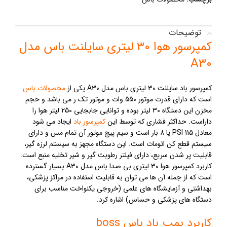
توضیحات
کمپرسور هوا 30 لیتری سایلنت باس مدل
A30
کمپرسور باد سایلنت 30 لیتری باس مدل A30 یکی از
محصولات باس
است که دارای قدرت موتور 550 وات و موتور تک ر می باشد و حجم
مخزن این دستگاه 30 لیتر بوده و توانایی جابجایی 250 لیتر هوا را
داراست. حداکثر فشاری که توسط این
کمپرسور باد
ایجاد می شود
معادل 115 PSI یا 8 بار است و سیم پیچ موتور آن تمام مس و دارای
سیستم قطع کن اتومات است. این دستگاه مجهز به سیستم لرزه گیر،
قابلیت پر شدن سریع، دارای فیلتر رطوبت گیر و شیر تخلیه منبع است.
کاربرد کمپرسور هوا 30 لیتری بی صدا باس مدل A30 بسیار گسترده
است که از جمله آن ها می توان به قابلیت استفاده در مراکز پزشکی،
بهداشتی و آزمایشگاه های علمی (خروجی یکنواخت مناسب برای
دستگاه های پزشکی و حساس) اشاره کرد.
کاربرد پمپ باد باس boss